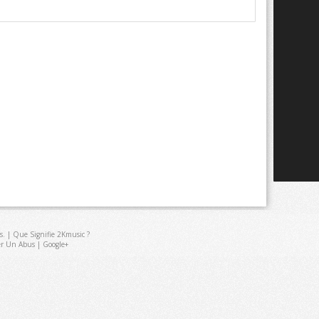
s
. |
Que Signifie 2Kmusic ?
er Un Abus
|
Google+