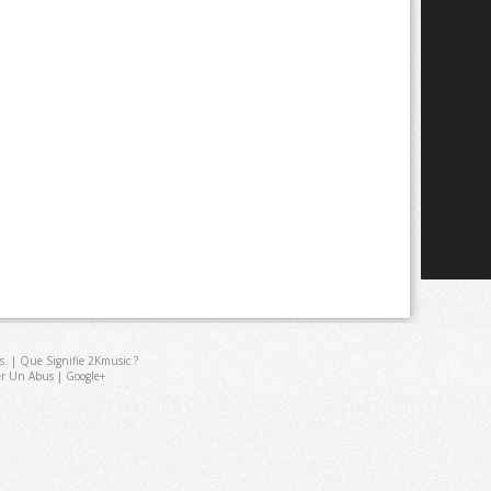
s
. |
Que Signifie 2Kmusic ?
er Un Abus
|
Google+